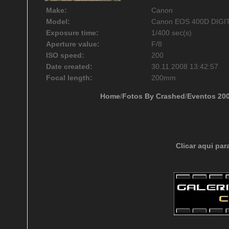
Make:
Canon
Model:
Canon EOS 400D DIGI
Exposure time:
1/400 sec(s)
Aperture value:
F/8
ISO speed:
200
Date created:
30.11.2008 13:42:57
Focal length:
200mm
Home
/
Fotos By Crashed
/
Eventos 20
Clicar aqui par