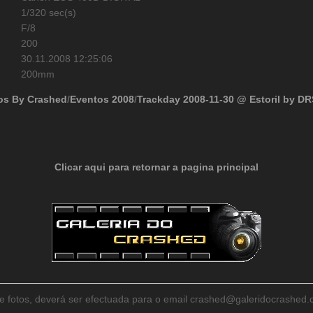
1/320 sec(s)
F/8
200
30.11.2008 12:25:06
200mm
os By Crashed
/
Eventos 2008
/
Trackday 2008-11-30 @ Estoril by DR
Clicar aqui para retornar a pagina principal
de fotos, deverá ser efectuada para o email crashed@galeridocrashe