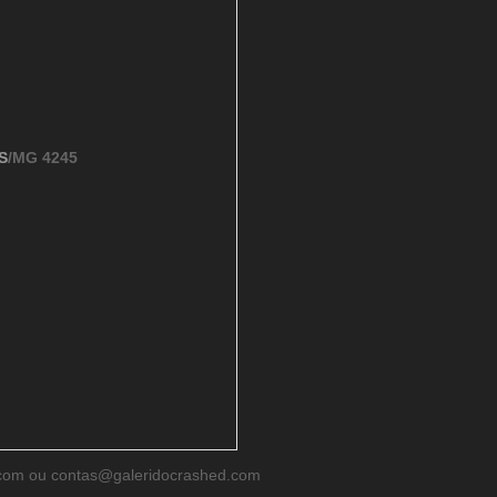
S
/MG 4245
d.com ou contas@galeridocrashed.com