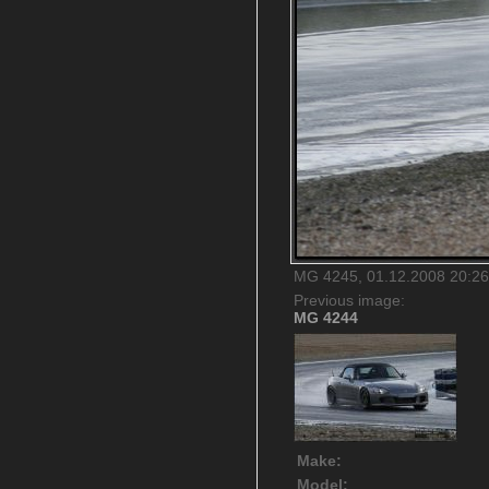
MG 4245, 01.12.2008 20:26,
Previous image:
MG 4244
Make:
Model: