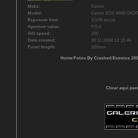
Make:
Canon
Model:
Canon EOS 400D DIGI
Exposure time:
1/100 sec(s)
Aperture value:
F/5.6
ISO speed:
200
Date created:
30.11.2008 12:15:46
Focal length:
200mm
Home
/
Fotos By Crashed
/
Eventos 20
Clicar aqui par