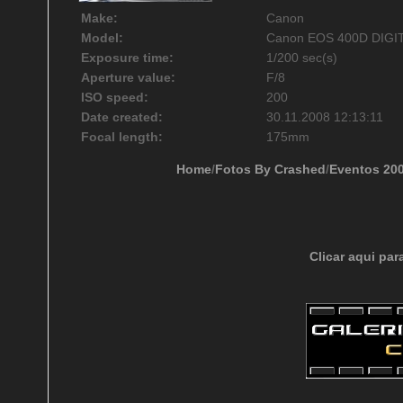
Make:
Canon
Model:
Canon EOS 400D DIGI
Exposure time:
1/200 sec(s)
Aperture value:
F/8
ISO speed:
200
Date created:
30.11.2008 12:13:11
Focal length:
175mm
Home
/
Fotos By Crashed
/
Eventos 20
Clicar aqui par