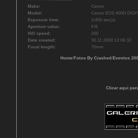
Make:
Canon
Model:
Canon EOS 400D DIGI
Exposure time:
1/400 sec(s)
Aperture value:
F/8
ISO speed:
200
Date created:
30.11.2008 12:06:32
Focal length:
70mm
Home
/
Fotos By Crashed
/
Eventos 20
Clicar aqui par