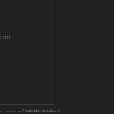
G 2163
d.com ou contas@galeridocrashed.com