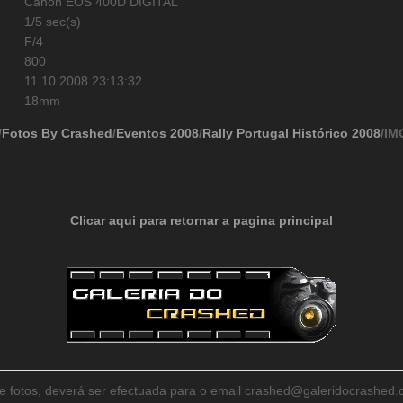
Canon EOS 400D DIGITAL
1/5 sec(s)
F/4
800
11.10.2008 23:13:32
18mm
/
Fotos By Crashed
/
Eventos 2008
/
Rally Portugal Histórico 2008
/IM
Clicar aqui para retornar a pagina principal
de fotos, deverá ser efectuada para o email crashed@galeridocrashe