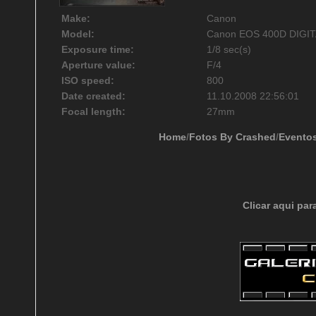
Make:
Canon
Model:
Canon EOS 400D DIGI
Exposure time:
1/8 sec(s)
Aperture value:
F/4
ISO speed:
800
Date created:
11.10.2008 22:56:01
Focal length:
27mm
Home
/
Fotos By Crashed
/
Evento
Clicar aqui par