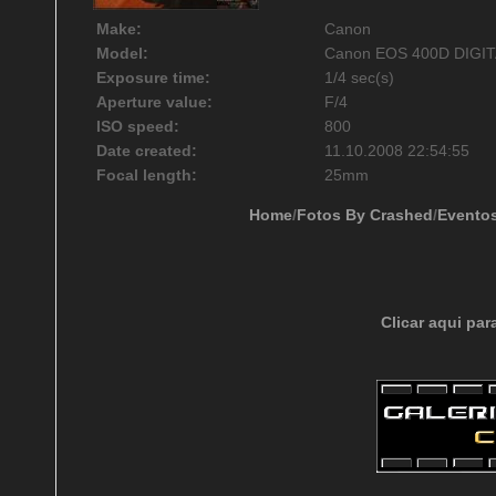
Make:
Canon
Model:
Canon EOS 400D DIGI
Exposure time:
1/4 sec(s)
Aperture value:
F/4
ISO speed:
800
Date created:
11.10.2008 22:54:55
Focal length:
25mm
Home
/
Fotos By Crashed
/
Evento
Clicar aqui par