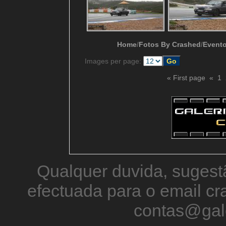
Home
/
Fotos By Crashed
/
Evento
Images per page:
« First page
«
1
Qualquer duvida, sugestã
efectuada para o email 
contas@gal