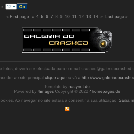
ge:
« First page
«
4
5
6
7
8
9
10
11
12
13
14
»
Last page »
de fotos, deverá ser efectuada para o email crashed@galeridocrashe
aceder ao site principal
clique aqui
ou vá a
http://www.galeriadocrash
Template by
rustynet.de
Powered by
4images
Copyright © 2022
4homepages.de
ookies. Ao navegar no site estará a consentir a sua utilização.
Saiba m