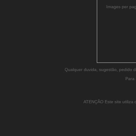
Images per pa
Qualquer duvida, sugestão, pedido 
Para 
ATENÇÃO Este site utiliza c