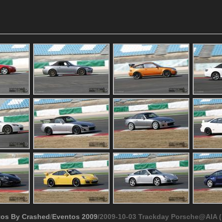
tos By Crashed
/
Eventos 2009
/2009-10-03 Trackday Porsche@AIA (