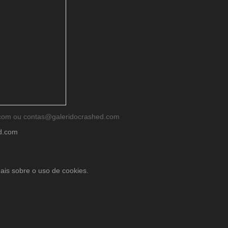
d.com ou contas@galeridocrashed.com
ed.com
ais sobre o uso de cookies.