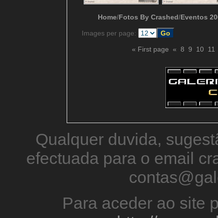
Home
/
Fotos By Crashed
/
Eventos 20
Images per page:
« First page
«
8
9
10
11
Qualquer duvida, sugestã
efectuada para o email 
contas@gal
Para aceder ao site p