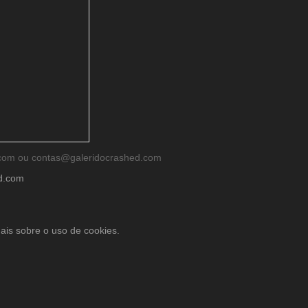
d.com ou contas@galeridocrashed.com
ed.com
ais sobre o uso de cookies.