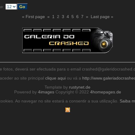
ge:
« First page
«
1
2
3
4
5
6
7
»
Last page »
de fotos, deverá ser efectuada para o email crashed@galeridocrashe
aceder ao site principal
clique aqui
ou vá a
http://www.galeriadocrash
Template by
rustynet.de
Powered by
4images
Copyright © 2022
4homepages.de
ookies. Ao navegar no site estará a consentir a sua utilização.
Saiba m