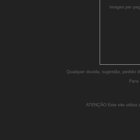
Images per pa
Qualquer duvida, sugestão, pedido 
Para 
ATENÇÃO Este site utiliza c