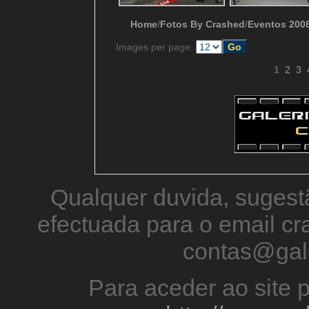
Home
/
Fotos By Crashed
/
Eventos 200
Images per page:
1
2
3
Qualquer duvida, sugestã
efectuada para o email 
contas@gal
Para aceder ao site p