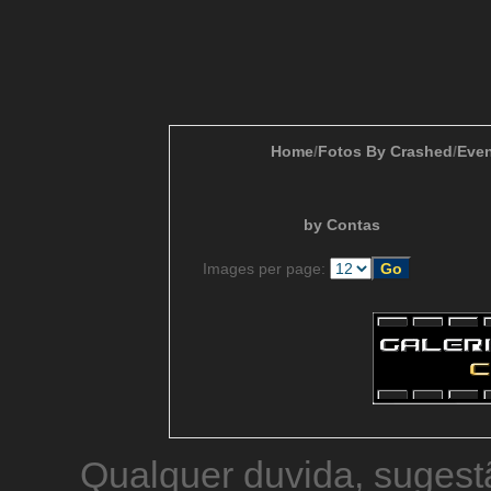
Home
/
Fotos By Crashed
/
Even
by Contas
Images per page:
Qualquer duvida, sugestã