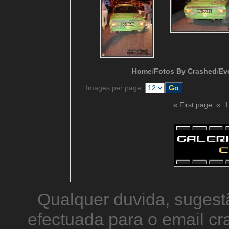
Home
/
Fotos By Crashed
/
Ev
Images per page:
« First page
«
1
Qualquer duvida, sugestã
efectuada para o email 