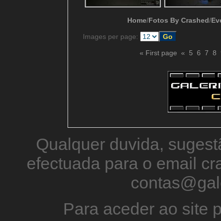
Home
/
Fotos By Crashed
/
Ev
Images per page:
« First page
«
5
6
7
8
Qualquer duvida, sugestã
efectuada para o email 
contas@gal
Para aceder ao site p