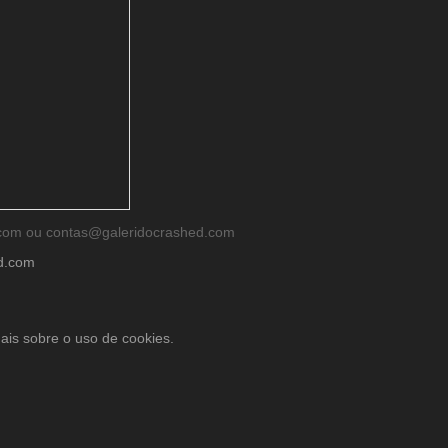
d.com ou contas@galeridocrashed.com
ed.com
ais sobre o uso de cookies.