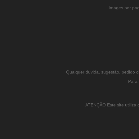
Images per pa
Qualquer duvida, sugestão, pedido 
Para 
ATENÇÃO Este site utiliza c