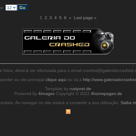
ge:
1
2
3
4
5
6
»
Last page »
de fotos, deverá ser efectuada para o email crashed@galeridocrashe
aceder ao site principal
clique aqui
ou vá a
http://www.galeriadocrash
Template by
rustynet.de
Powered by
4images
Copyright © 2022
4homepages.de
ookies. Ao navegar no site estará a consentir a sua utilização.
Saiba m