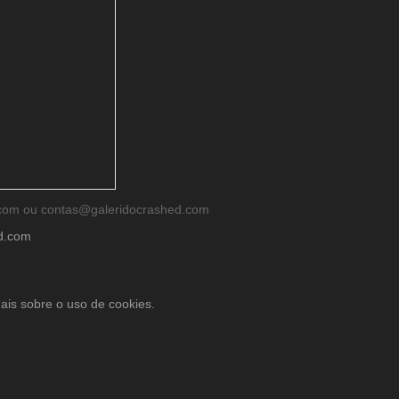
d.com ou contas@galeridocrashed.com
ed.com
ais sobre o uso de cookies.