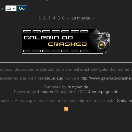
ge:
1
2
3
4
5
6
»
Last page »
de fotos, deverá ser efectuada para o email crashed@galeridocrashe
aceder ao site principal
clique aqui
ou vá a
http://www.galeriadocrash
Template by
rustynet.de
Powered by
4images
Copyright © 2022
4homepages.de
ookies. Ao navegar no site estará a consentir a sua utilização.
Saiba m