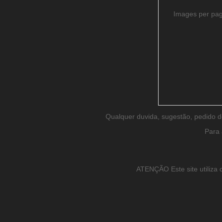
Images per pa
Qualquer duvida, sugestão, pedido 
Para 
ATENÇÃO Este site utiliza c