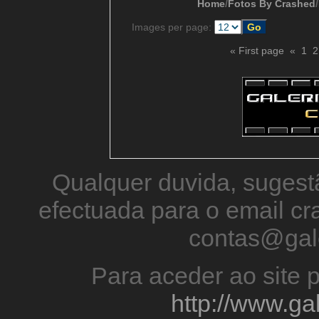
Home
/
Fotos By Crashed
/
Images per page:
« First page
«
1
2
Qualquer duvida, sugestã
efectuada para o email 
contas@gal
Para aceder ao site p
http://www.g