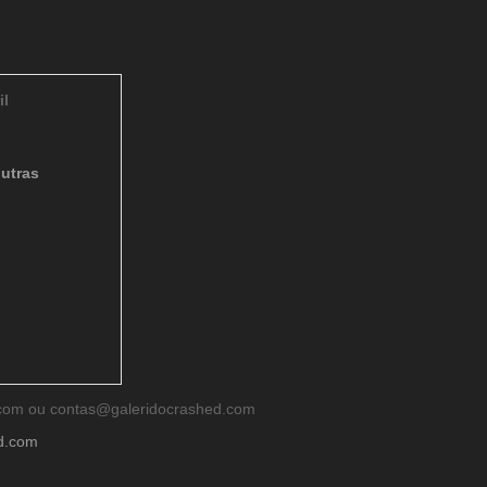
il
utras
d.com ou contas@galeridocrashed.com
ed.com