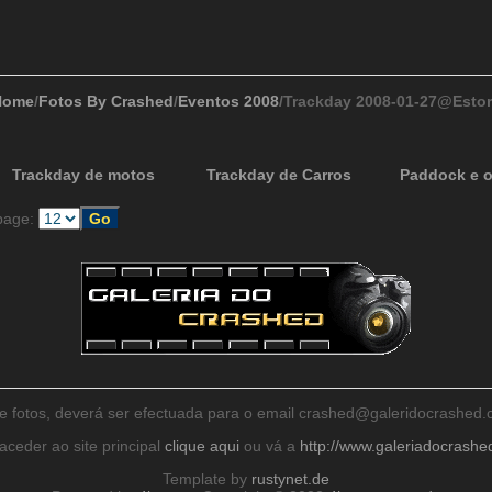
Home
/
Fotos By Crashed
/
Eventos 2008
/Trackday 2008-01-27@Estor
Trackday de motos
Trackday de Carros
Paddock e o
page:
de fotos, deverá ser efectuada para o email crashed@galeridocrashe
aceder ao site principal
clique aqui
ou vá a
http://www.galeriadocrash
Template by
rustynet.de